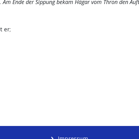
 Am Ende der Sippung bekam Hägar vom Thron den Auftr
 er;
nd die Erleuchtung
Impressum