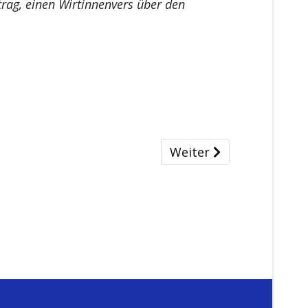
ag, einen Wirtinnenvers über den
Nächster Beitrag: Der
Weiter